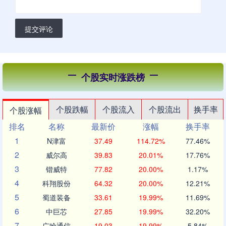
提交评论
个股实时涨跌榜
个股跌幅
个股流入
个股流出
换手率
个股涨幅
排名
名称
最新价
涨幅
换手率
1
N津富
37.49
114.72%
77.46%
2
威尔高
39.83
20.01%
17.76%
3
锴威特
77.82
20.00%
1.17%
4
科翔股份
64.32
20.00%
12.21%
5
蜀道装备
33.61
19.99%
11.69%
6
中巨芯
27.85
19.99%
32.20%
7
广哈通信
19.03
19.99%
5.84%