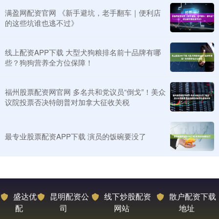
满盈网配资官网 《新手避坑，老手翻车｜便利店
的这些坑谁也逃不过》
线上配资APP下载 大型犬狗粮排名前十品牌有哪
些？狗狗营养全方位保障！
福州股票配资网官网 多名共和党议员“倒戈”！美众
议院投票否决特朗普对加拿大征收关税
最专业股票配资APP下载 演员的饭碗要没了
盛达优
昆明配资公
线下炒股配资
散户配资下载
配
司
网站
地址