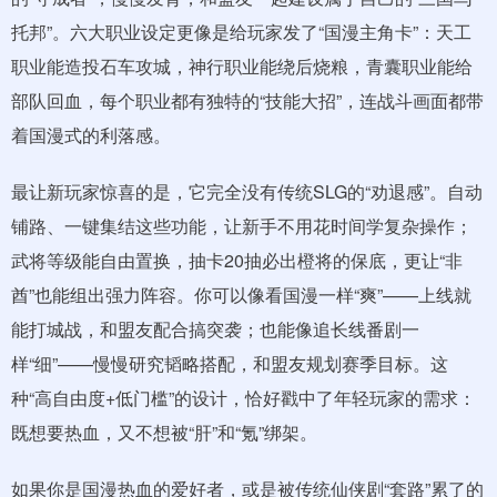
托邦”。六大职业设定更像是给玩家发了“国漫主角卡”：天工
职业能造投石车攻城，神行职业能绕后烧粮，青囊职业能给
部队回血，每个职业都有独特的“技能大招”，连战斗画面都带
着国漫式的利落感。
最让新玩家惊喜的是，它完全没有传统SLG的“劝退感”。自动
铺路、一键集结这些功能，让新手不用花时间学复杂操作；
武将等级能自由置换，抽卡20抽必出橙将的保底，更让“非
酋”也能组出强力阵容。你可以像看国漫一样“爽”——上线就
能打城战，和盟友配合搞突袭；也能像追长线番剧一
样“细”——慢慢研究韬略搭配，和盟友规划赛季目标。这
种“高自由度+低门槛”的设计，恰好戳中了年轻玩家的需求：
既想要热血，又不想被“肝”和“氪”绑架。
如果你是国漫热血的爱好者，或是被传统仙侠剧“套路”累了的