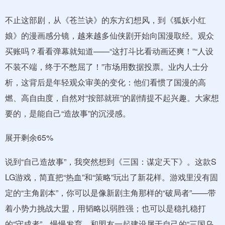
不止这部剧，从《苍兰诀》的东方幻想风，到《狐妖小红
娘》的漫画感分镜，越来越多仙侠剧开始向国漫取经。观众
买账吗？看看弹幕就知道——“这打斗比看动画还爽！”“人设
不装不端，终于不憋屈了！”市场用数据投票。业内人士分
析，这背后是年轻观众审美的变化：他们看惯了国漫的高
燃、高自由度，自然对“按部就班”的剧情提不起兴趣。大家想
要的，是能自己“造故事”的沉浸感。
展开剩余65%
说到“自己造故事”，我突然想到《三国：谋定天下》。这款S
LG游戏，简直把“热血”和“策略”玩出了新花样。游戏里没有固
定的“主角剧本”，你可以是像新剧主角那样的“破局者”——带
着小势力挑战大盟，用韬略以弱胜强；也可以是稳扎稳打
的“守成者”，慢慢发育，和盟友一起建设属于自己的“三国乌