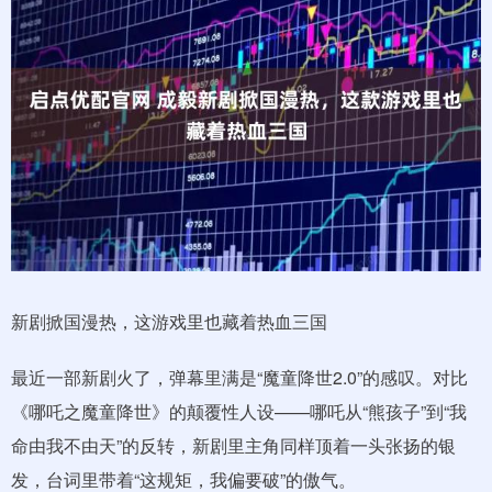
新剧掀国漫热，这游戏里也藏着热血三国
最近一部新剧火了，弹幕里满是“魔童降世2.0”的感叹。对比
《哪吒之魔童降世》的颠覆性人设——哪吒从“熊孩子”到“我
命由我不由天”的反转，新剧里主角同样顶着一头张扬的银
发，台词里带着“这规矩，我偏要破”的傲气。